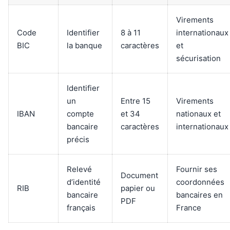
Virements
Code
Identifier
8 à 11
internationaux
BIC
la banque
caractères
et
sécurisation
Identifier
un
Entre 15
Virements
IBAN
compte
et 34
nationaux et
bancaire
caractères
internationaux
précis
Relevé
Fournir ses
Document
d’identité
coordonnées
RIB
papier ou
bancaire
bancaires en
PDF
français
France