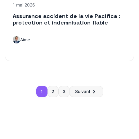
1 mai 2026
Assurance accident de la vie Pacifica :
protection et indemnisation fiable
Aime
Pagination
1
2
3
Suivant
des
publications