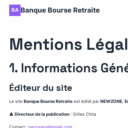
Banque Bourse Retraite
Mentions Léga
1. Informations Gén
Éditeur du site
Le site
Banque Bourse Retraite
est édité par
NEWZONE
,
E
👤
Directeur de la publication
: Gilles Chila
Contact :
nwzonevl@gmail.com