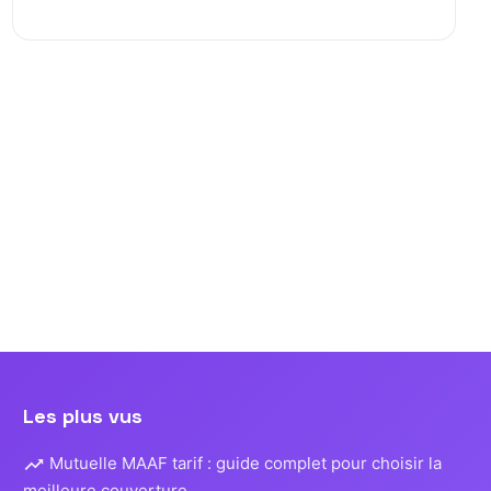
n
ns
Les plus vus
Mutuelle MAAF tarif : guide complet pour choisir la
meilleure couverture