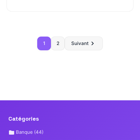
Paginatio
1
2
Suivant
des
publicatio
Catégories
Banque
(44)