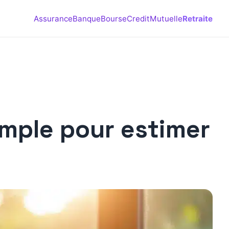
Assurance
Banque
Bourse
Credit
Mutuelle
Retraite
simple pour estimer