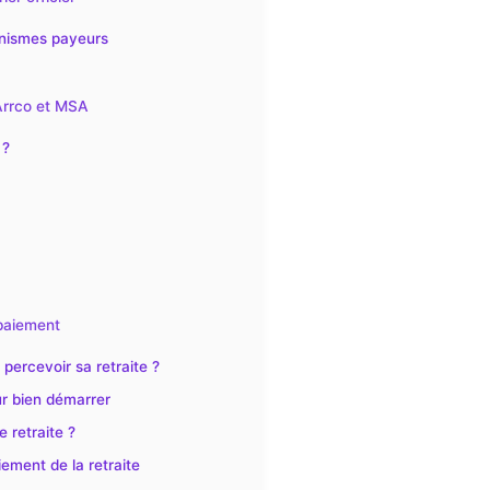
ganismes payeurs
Arrco et MSA
 ?
 paiement
 percevoir sa retraite ?
ur bien démarrer
 retraite ?
iement de la retraite