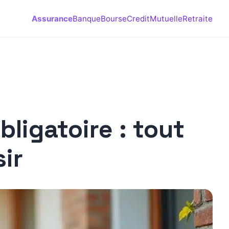
Assurance
Banque
Bourse
Credit
Mutuelle
Retraite
bligatoire : tout
ir