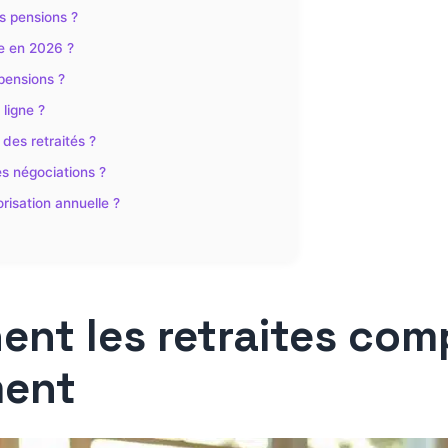
s pensions ?
se en 2026 ?
pensions ?
 ligne ?
 des retraités ?
es négociations ?
isation annuelle ?
nt les retraites com
ment