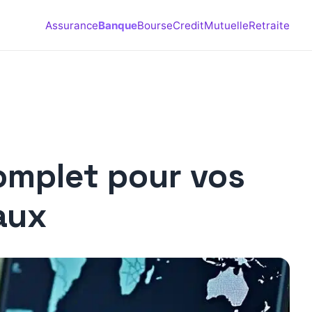
Assurance
Banque
Bourse
Credit
Mutuelle
Retraite
omplet pour vos
aux