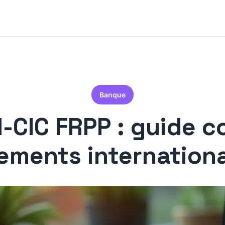
Banque
-CIC FRPP : guide c
rements internation